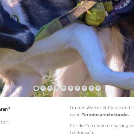
Um die Wartezeit für sie und ih
aren?
reine
Terminsprechstunde.
nen:
Für die Terminvereinbarung err
telefonisch.