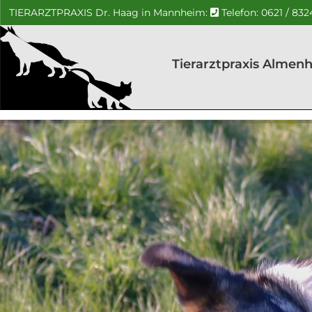
TIERARZTPRAXIS Dr. Haag in Mannheim:
Telefon: 0621 / 83
Tierarztpraxis Almen
Ihr
Tierarztpraxis
Kleintierarzt
in
Dr. Haag –
Mannheim
Mannheim