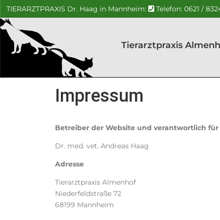
TIERARZTPRAXIS Dr. Haag in Mannheim:
Telefon: 0621 / 83
Tierarztpraxis Almen
Ihr
Tierarztpraxis
Kleintierarzt
in
Dr. Haag –
Mannheim
Mannheim
Impressum
Betreiber der Website und verantwortlich für
Dr. med. vet. Andreas Haag
Adresse
Tierarztpraxis Almenhof
Niederfeldstraße 72
68199 Mannheim