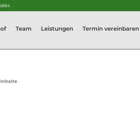
24884
hof
Team
Leistungen
Termin vereinbaren
 Inhalte