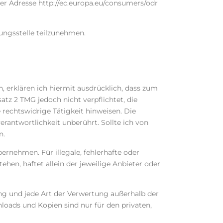
er Adresse http://ec.europa.eu/consumers/odr
tungsstelle teilzunehmen.
, erklären ich hiermit ausdrücklich, dass zum
atz 2 TMG jedoch nicht verpflichtet, die
rechtswidrige Tätigkeit hinweisen. Die
rantwortlichkeit unberührt. Sollte ich von
n.
bernehmen. Für illegale, fehlerhafte oder
hen, haftet allein der jeweilige Anbieter oder
ung und jede Art der Verwertung außerhalb der
loads und Kopien sind nur für den privaten,